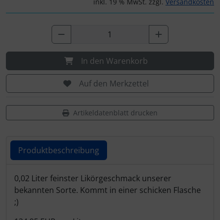
inkl. 19 % MwSt. zzgl.
Versandkosten
In den Warenkorb
Auf den Merkzettel
Artikeldatenblatt drucken
Produktbeschreibung
Produktbeschreibung
0,02 Liter feinster Likörgeschmack unserer
bekannten Sorte. Kommt in einer schicken Flasche
;)