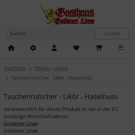
Diese Sprungnavigation (skip link) ist jederzeit zu erreichen
Sprungnavigation
Springe zum Inhalt
Springe zur Navigation
Spri
Suchen
Startseite
Whisky - Liköre
Taschenrutscher - Likör - Haselnuss
Taschenrutscher - Likör - Haselnuss
Verantwortlich für dieses Produkt ist der in der EU
ansässige Wirtschaftsakteur:
Goldener Löwe
Goldener Löwe