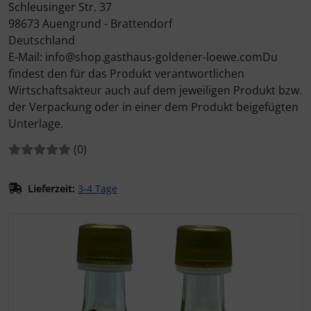
Schleusinger Str. 37
98673 Auengrund - Brattendorf
Deutschland
E-Mail: info@shop.gasthaus-goldener-loewe.comDu
findest den für das Produkt verantwortlichen
Wirtschaftsakteur auch auf dem jeweiligen Produkt bzw.
der Verpackung oder in einer dem Produkt beigefügten
Unterlage.
Bewertungen:
Bewertungen
(0
)
Lieferzeit:
3-4 Tage
Wenn mehr als ein Produktbild existiert, können Sie die "