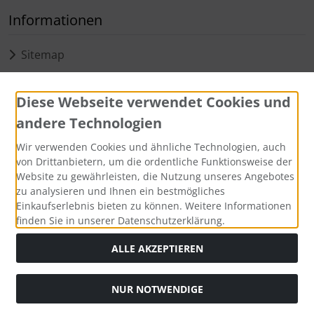
Informationen
Sitemap
Widerruf erklären
Diese Webseite verwendet Cookies und
Zahlungsmethoden
andere Technologien
Wir verwenden Cookies und ähnliche Technologien, auch
von Drittanbietern, um die ordentliche Funktionsweise der
Website zu gewährleisten, die Nutzung unseres Angebotes
zu analysieren und Ihnen ein bestmögliches
Social Media
Einkaufserlebnis bieten zu können. Weitere Informationen
finden Sie in unserer Datenschutzerklärung.
ALLE AKZEPTIEREN
Alle Preise inkl. gesetzl. MwSt. zzgl.
Versandkosten
. Die
NUR NOTWENDIGE
durchgestrichenen Preise entsprechen dem bisherigen Preis