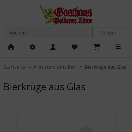
Diese Sprungnavigation (skip link) ist jederzeit zu erreichen
Sprungnavigation
Springe zum Inhalt
Springe zur Navigation
Spri
Suchen
Startseite
Alles rund ums Bier
Bierkrüge aus Glas
Bierkrüge aus Glas