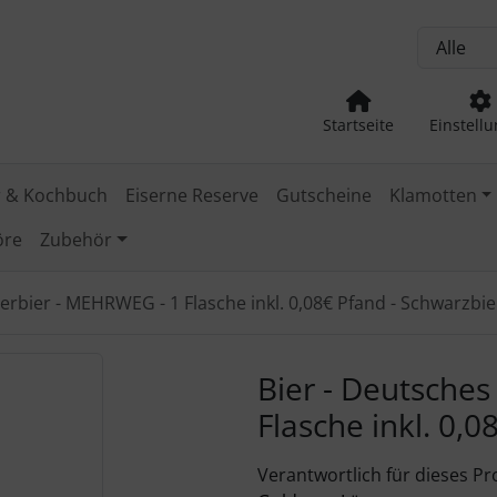
, Seite aktualisieren (F5-Taste) und mit Tab-Taste Navigation
nge zum Login-Button
Springe zum Button für Einstellu
Startseite
Einstell
 & Kochbuch
Eiserne Reserve
Gutscheine
Klamotten
öre
Zubehör
erbier - MEHRWEG - 1 Flasche inkl. 0,08€ Pfand - Schwarzbie
Zurück-" und "Vor-Button" nutzen, um zwischen den Bildern z
Bier - Deutsche
Flasche inkl. 0,
Verantwortlich für dieses Pr