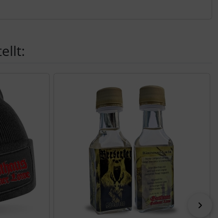
llt:
vor