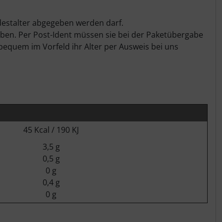
destalter abgegeben werden darf.
haben. Per Post-Ident müssen sie bei der Paketübergabe
bequem im Vorfeld ihr Alter per Ausweis bei uns
45 Kcal / 190 KJ
3,5 g
0,5 g
0 g
0,4 g
0 g