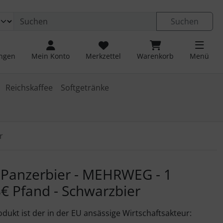
 öffnen.
ngen
Springe zu den allgemeinen Informationen
Suchen
ungen
Mein Konto
Merkzettel
Warenkorb
Menü
Reichskaffee
Softgetränke
r
u navigieren. Zum Vergrößern klicken Sie auf das Bild.
s Panzerbier - MEHRWEG - 1
08€ Pfand - Schwarzbier
odukt ist der in der EU ansässige Wirtschaftsakteur: