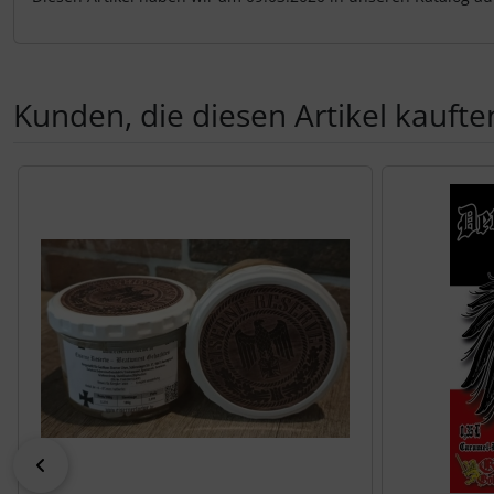
Kunden, die diesen Artikel kauften
Es folgt ein Produktslider - navigieren Sie mit der Tab-Tas
zurück