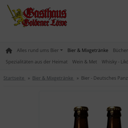
Diese Sprungnavigation (skip link) ist jederzeit zu erreichen
Sprungnavigation
Springe zum Inhalt
Springe zur Navigation
Spri
Alles rund ums Bier
Bier & Mixgetränke
Bücher
Spezialitäten aus der Heimat
Wein & Met
Whisky - Lik
Startseite
Bier & Mixgetränke
Bier - Deutsches Panz
Wenn mehr als ein Produktbild existiert, können Sie die "