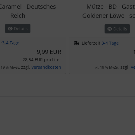
 Caramel - Deutsches
Mütze - BD - Gas
Reich
Goldener Löwe - s
Details
Details
t:
3-4 Tage
Lieferzeit:
3-4 Tage
9,99 EUR
28,54 EUR pro Liter
zzgl.
Versandkosten
zzgl.
V
. 19 % MwSt.
inkl. 19 % MwSt.
te zu den einzelnen Artikeln.