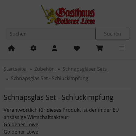
Diese Sprungnavigation (skip link) ist jederzeit zu erreichen
Sprungnavigation
Springe zum Inhalt
Springe zur Navigation
Spri
Suchen
Startseite
Zubehör
Schnapsgläser Sets
Schnapsglas Set - Schluckimpfung
Schnapsglas Set - Schluckimpfung
Verantwortlich für dieses Produkt ist der in der EU
ansässige Wirtschaftsakteur:
Goldener Löwe
Goldener Löwe