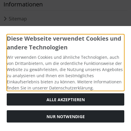
Informationen
Sitemap
Widerruf erklären
Diese Webseite verwendet Cookies und
Zahlungsmethoden
andere Technologien
Wir verwenden Cookies und ähnliche Technologien, auch
von Drittanbietern, um die ordentliche Funktionsweise der
Website zu gewährleisten, die Nutzung unseres Angebotes
zu analysieren und Ihnen ein bestmögliches
Social Media
Einkaufserlebnis bieten zu können. Weitere Informationen
finden Sie in unserer Datenschutzerklärung.
ALLE AKZEPTIEREN
Alle Preise inkl. gesetzl. MwSt. zzgl.
Versandkosten
. Die
NUR NOTWENDIGE
durchgestrichenen Preise entsprechen dem bisherigen Preis
bei Goldener Löwe.