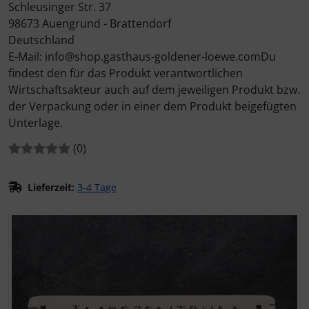
Schleusinger Str. 37
98673 Auengrund - Brattendorf
Deutschland
E-Mail: info@shop.gasthaus-goldener-loewe.comDu
findest den für das Produkt verantwortlichen
Wirtschaftsakteur auch auf dem jeweiligen Produkt bzw.
der Verpackung oder in einer dem Produkt beigefügten
Unterlage.
Bewertungen:
Bewertungen
(0
)
Lieferzeit:
3-4 Tage
Wenn mehr als ein Produktbild existiert, können Sie die "