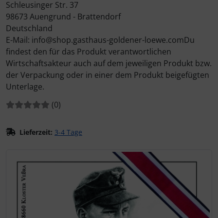
Schleusinger Str. 37
98673 Auengrund - Brattendorf
Deutschland
E-Mail: info@shop.gasthaus-goldener-loewe.comDu
findest den für das Produkt verantwortlichen
Wirtschaftsakteur auch auf dem jeweiligen Produkt bzw.
der Verpackung oder in einer dem Produkt beigefügten
Unterlage.
Bewertungen:
Bewertungen
(0
)
Lieferzeit:
3-4 Tage
Wenn mehr als ein Produktbild existiert, können Sie die "