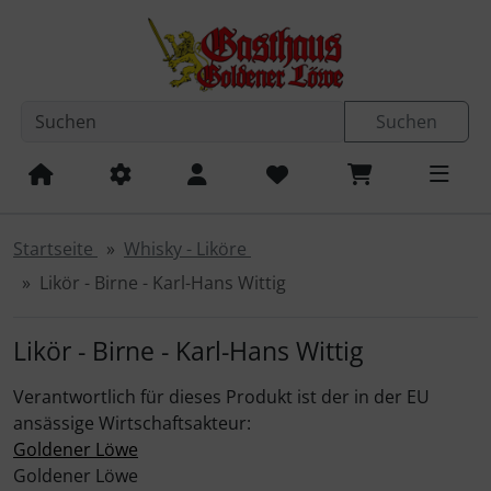
Diese Sprungnavigation (skip link) ist jederzeit zu erreichen
Sprungnavigation
Springe zum Inhalt
Springe zur Navigation
Spri
Suchen
Startseite
Whisky - Liköre
Likör - Birne - Karl-Hans Wittig
Likör - Birne - Karl-Hans Wittig
Verantwortlich für dieses Produkt ist der in der EU
ansässige Wirtschaftsakteur:
Goldener Löwe
Goldener Löwe