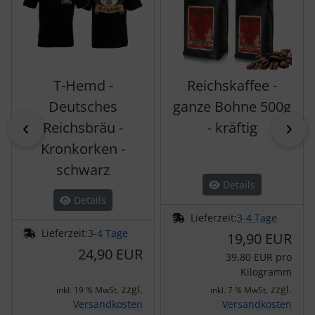
T-Hemd -
Reichskaffee -
Deutsches
ganze Bohne 500g
Reichsbräu -
- kräftig
zurück
vor
Kronkorken -
schwarz
Details
Details
Lieferzeit:
3-4 Tage
Lieferzeit:
3-4 Tage
19,90 EUR
24,90 EUR
39,80 EUR pro
Kilogramm
zzgl.
zzgl.
inkl. 19 % MwSt.
inkl. 7 % MwSt.
Versandkosten
Versandkosten