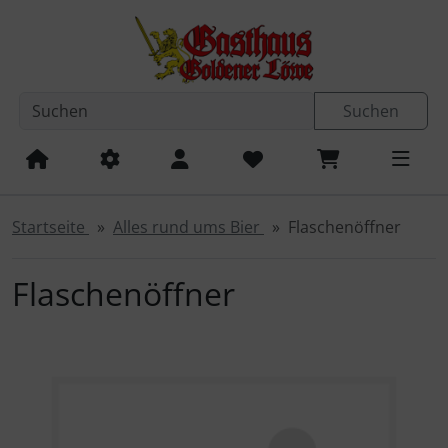
Diese Sprungnavigation (skip link) ist jederzeit zu erreichen
Sprungnavigation
Springe zum Inhalt
Springe zur Navigation
Spri
Suchen
Startseite
Alles rund ums Bier
Flaschenöffner
Flaschenöffner